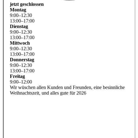
jetzt geschlossen
Montag
9
:
00
–
12
:
30
13
:
00
–
17
:
00
Dienstag
9
:
00
–
12
:
30
13
:
00
–
17
:
00
Mittwoch
9
:
00
–
12
:
30
13
:
00
–
17
:
00
Donnerstag
9
:
00
–
12
:
30
13
:
00
–
17
:
00
Freitag
9
:
00
–
12
:
00
Wir wüschen allen Kunden und Freunden, eine besinnliche
Weihnachtszeit, und alles gute für 2026